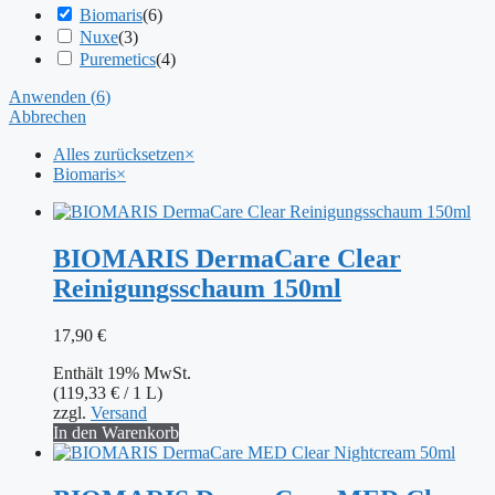
Biomaris
(
6
)
Nuxe
(
3
)
Puremetics
(
4
)
Anwenden
(
6
)
Abbrechen
Alles zurücksetzen
×
Biomaris
×
BIOMARIS DermaCare Clear
Reinigungsschaum 150ml
17,90
€
Enthält 19% MwSt.
(
119,33
€
/ 1 L)
zzgl.
Versand
In den Warenkorb