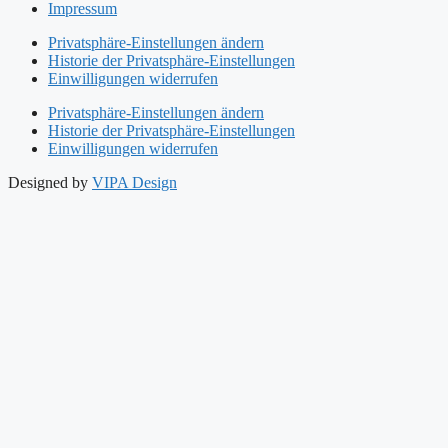
Impressum
Privatsphäre-Einstellungen ändern
Historie der Privatsphäre-Einstellungen
Einwilligungen widerrufen
Privatsphäre-Einstellungen ändern
Historie der Privatsphäre-Einstellungen
Einwilligungen widerrufen
Designed by
VIPA Design
Start
Philosophie
Dermotheke
Dermoinstitut
Produkte
Warum Naturkosmetik
So finden Sie uns
Start
Philosophie
Dermotheke
Dermoinstitut