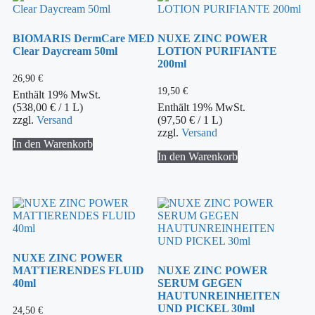
BIOMARIS DermCare MED
NUXE ZINC POWER
Clear Daycream 50ml
LOTION PURIFIANTE
200ml
26,90
€
19,50
€
Enthält 19% MwSt.
(
538,00
€
/ 1 L)
Enthält 19% MwSt.
zzgl.
Versand
(
97,50
€
/ 1 L)
zzgl.
Versand
In den Warenkorb
In den Warenkorb
NUXE ZINC POWER
MATTIERENDES FLUID
NUXE ZINC POWER
40ml
SERUM GEGEN
HAUTUNREINHEITEN
UND PICKEL 30ml
24,50
€