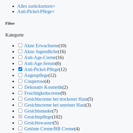
Alles zurücksetzen
×
Anti-Pickel-Pflege
×
Filter
Kategorie
Akne Erwachsene
(
10
)
Akne Jugendliche
(
16
)
Anti-Age-Creme
(
16
)
Anti-Age-Serum
(
6
)
Anti-Pickel-Pflege
(
12
)
Augenpflege
(
12
)
Couperose
(
4
)
Dekorativ Kosmetik
(
2
)
Feuchtigkeitscreme
(
9
)
Gesichtscreme bei trockener Haut
(
5
)
Gesichtscreme bei unreiner Haut
(
3
)
Gesichtsmaske
(
7
)
Gesichtspflege
(
102
)
Gesichtswasser
(
5
)
Getönte Creme/BB Creme
(
4
)