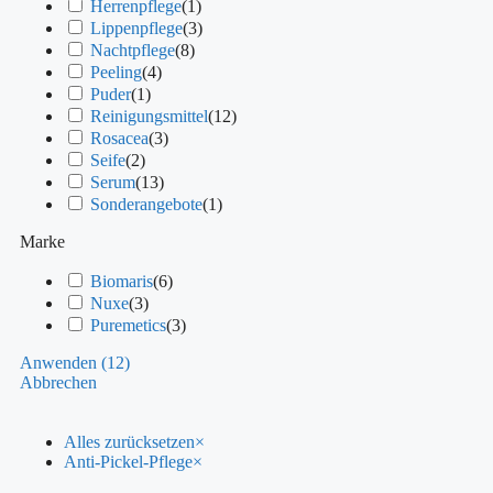
Herrenpflege
(
1
)
Lippenpflege
(
3
)
Nachtpflege
(
8
)
Peeling
(
4
)
Puder
(
1
)
Reinigungsmittel
(
12
)
Rosacea
(
3
)
Seife
(
2
)
Serum
(
13
)
Sonderangebote
(
1
)
Marke
Biomaris
(
6
)
Nuxe
(
3
)
Puremetics
(
3
)
Anwenden
(
12
)
Abbrechen
Alles zurücksetzen
×
Anti-Pickel-Pflege
×