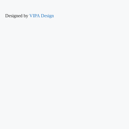
Designed by
VIPA Design
Start
Philosophie
Dermotheke
Dermoinstitut
Produkte
Warum Naturkosmetik
So finden Sie uns
Start
Philosophie
Dermotheke
Dermoinstitut
Produkte
Warum Naturkosmetik
So finden Sie uns