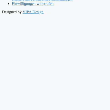
Einwilligungen widerrufen
Designed by
VIPA Design
Start
Philosophie
Dermotheke
Dermoinstitut
Produkte
Warum Naturkosmetik
So finden Sie uns
Start
Philosophie
Dermotheke
Dermoinstitut
Produkte
Warum Naturkosmetik
So finden Sie uns
DERMOTHEKE Onlineshop
L‘ OCCITANE Markenshop