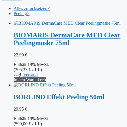
Alles zurücksetzen
×
Peeling
×
BIOMARIS DermaCare MED Clear
Peelingmaske 75ml
22,90
€
Enthält 19% MwSt.
(
305,33
€
/ 1 L)
zzgl.
Versand
In den Warenkorb
BÖRLIND Effekt Peeling 50ml
29,95
€
Enthält 19% MwSt.
(
599,00
€
/ 1 L)