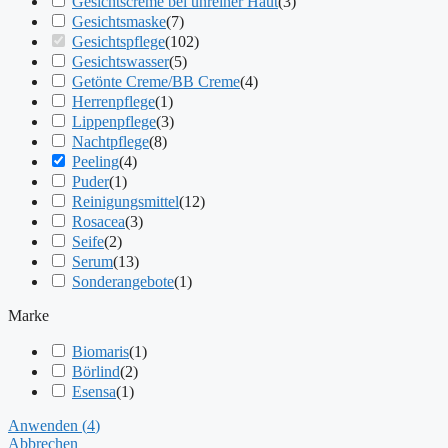
Gesichtscreme bei unreiner Haut
(
3
)
Gesichtsmaske
(
7
)
Gesichtspflege
(
102
)
Gesichtswasser
(
5
)
Getönte Creme/BB Creme
(
4
)
Herrenpflege
(
1
)
Lippenpflege
(
3
)
Nachtpflege
(
8
)
Peeling
(
4
)
Puder
(
1
)
Reinigungsmittel
(
12
)
Rosacea
(
3
)
Seife
(
2
)
Serum
(
13
)
Sonderangebote
(
1
)
Marke
Biomaris
(
1
)
Börlind
(
2
)
Esensa
(
1
)
Anwenden
(
4
)
Abbrechen