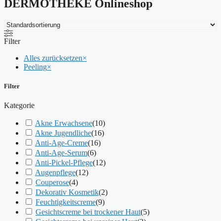
DERMOTHEKE Onlineshop
Filter
Alles zurücksetzen
×
Peeling
×
Filter
Kategorie
Akne Erwachsene
(
10
)
Akne Jugendliche
(
16
)
Anti-Age-Creme
(
16
)
Anti-Age-Serum
(
6
)
Anti-Pickel-Pflege
(
12
)
Augenpflege
(
12
)
Couperose
(
4
)
Dekorativ Kosmetik
(
2
)
Feuchtigkeitscreme
(
9
)
Gesichtscreme bei trockener Haut
(
5
)