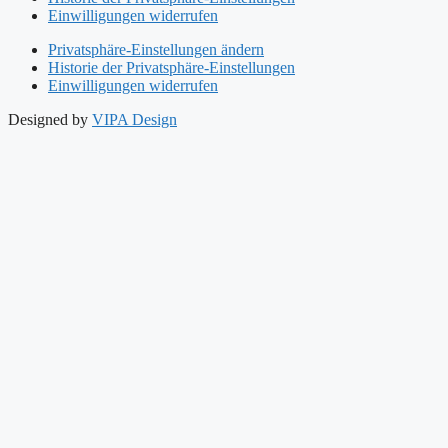
Einwilligungen widerrufen
Privatsphäre-Einstellungen ändern
Historie der Privatsphäre-Einstellungen
Einwilligungen widerrufen
Designed by
VIPA Design
Start
Philosophie
Dermotheke
Dermoinstitut
Produkte
Warum Naturkosmetik
So finden Sie uns
Start
Philosophie
Dermotheke
Dermoinstitut
Produkte
Warum Naturkosmetik
So finden Sie uns