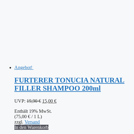
Angebot!
FURTERER TONUCIA NATURAL
FILLER SHAMPOO 200ml
Ursprünglicher
Aktueller
UVP:
19,90
€
15,00
€
Preis
Preis
Enthält 19% MwSt.
war:
ist:
(
75,00
€
/ 1 L)
19,90 €
15,00 €.
zzgl.
Versand
In den Warenkorb