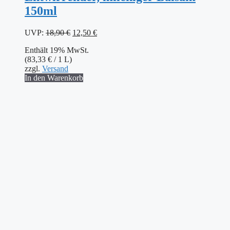
150ml
Ursprünglicher
Aktueller
UVP:
18,90
€
12,50
€
Preis
Preis
Enthält 19% MwSt.
war:
ist:
(
83,33
€
/ 1 L)
18,90 €
12,50 €.
zzgl.
Versand
In den Warenkorb