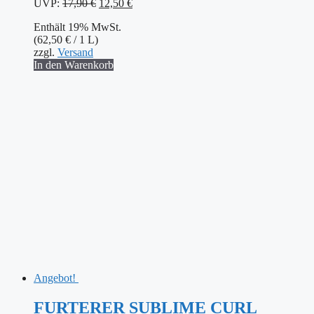
Ursprünglicher
Aktueller
UVP:
17,90
€
12,50
€
Preis
Preis
Enthält 19% MwSt.
war:
ist:
(
62,50
€
/ 1 L)
17,90 €
12,50 €.
zzgl.
Versand
In den Warenkorb
Angebot!
FURTERER SUBLIME CURL