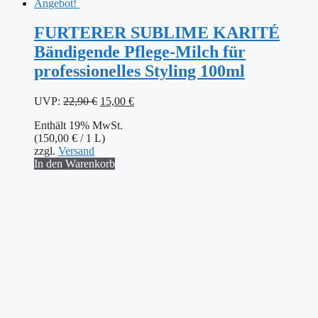
Angebot!
FURTERER SUBLIME KARITÉ
Bändigende Pflege-Milch für
professionelles Styling 100ml
Ursprünglicher
Aktueller
UVP:
22,90
€
15,00
€
Preis
Preis
Enthält 19% MwSt.
war:
ist:
(
150,00
€
/ 1 L)
22,90 €
15,00 €.
zzgl.
Versand
In den Warenkorb