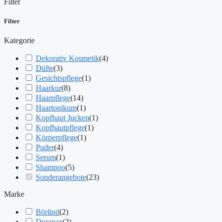
Filter
Filter
Kategorie
Dekorativ Kosmetik
(
4
)
Düfte
(
3
)
Gesichtspflege
(
1
)
Haarkur
(
8
)
Haarpflege
(
14
)
Haartonikum
(
1
)
Kopfhaut Jucken
(
1
)
Kopfhautpflege
(
1
)
Körperpflege
(
1
)
Puder
(
4
)
Serum
(
1
)
Shampoo
(
5
)
Sonderangebote
(
23
)
Marke
Börlind
(
2
)
Durance
(
2
)