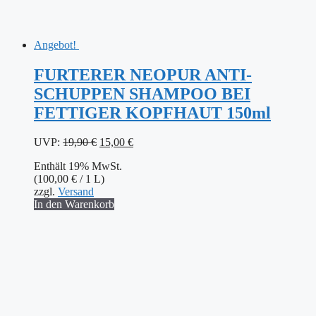
Angebot!
FURTERER NEOPUR ANTI-
SCHUPPEN SHAMPOO BEI
FETTIGER KOPFHAUT 150ml
Ursprünglicher
Aktueller
UVP:
19,90
€
15,00
€
Preis
Preis
Enthält 19% MwSt.
war:
ist:
(
100,00
€
/ 1 L)
19,90 €
15,00 €.
zzgl.
Versand
In den Warenkorb