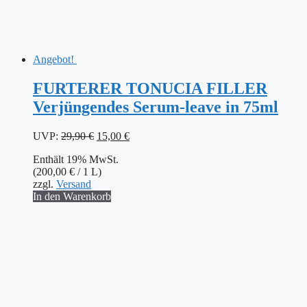
Angebot!
FURTERER TONUCIA FILLER
Verjüngendes Serum-leave in 75ml
Ursprünglicher
Aktueller
UVP:
29,90
€
15,00
€
Preis
Preis
Enthält 19% MwSt.
war:
ist:
(
200,00
€
/ 1 L)
29,90 €
15,00 €.
zzgl.
Versand
In den Warenkorb