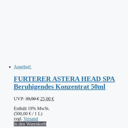
Angebot!
FURTERER ASTERA HEAD SPA
Beruhigendes Konzentrat 50ml
Ursprünglicher
Aktueller
UVP:
39,90
€
25,00
€
Preis
Preis
Enthält 19% MwSt.
war:
ist:
(
500,00
€
/ 1 L)
39,90 €
25,00 €.
zzgl.
Versand
In den Warenkorb