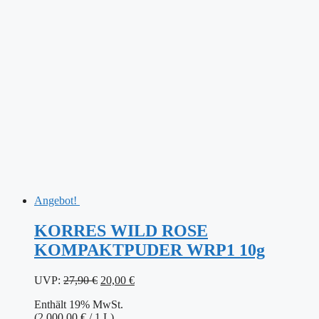
Angebot!
KORRES WILD ROSE
KOMPAKTPUDER WRP1 10g
Ursprünglicher
Aktueller
UVP:
27,90
€
20,00
€
Preis
Preis
Enthält 19% MwSt.
war:
ist:
(
2.000,00
€
/ 1 L)
27,90 €
20,00 €.