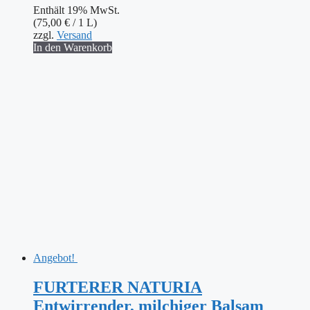
Enthält 19% MwSt.
war:
ist:
(
75,00
€
/ 1 L)
19,90 €
15,00 €.
zzgl.
Versand
In den Warenkorb
Angebot!
FURTERER NATURIA
Entwirrender, milchiger Balsam