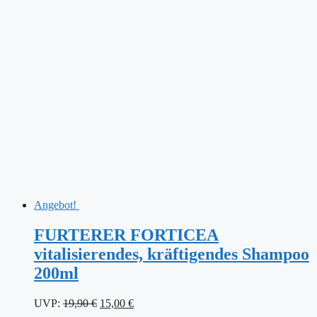
Angebot!
FURTERER FORTICEA
vitalisierendes, kräftigendes Shampoo
200ml
Ursprünglicher
Aktueller
UVP:
19,90
€
15,00
€
Preis
Preis