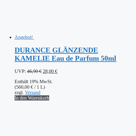
Angebot!
DURANCE GLÄNZENDE
KAMELIE Eau de Parfum 50ml
Ursprünglicher
Aktueller
UVP:
46,90
€
28,00
€
Preis
Preis
Enthält 19% MwSt.
war:
ist:
(
560,00
€
/ 1 L)
46,90 €
28,00 €.
zzgl.
Versand
In den Warenkorb