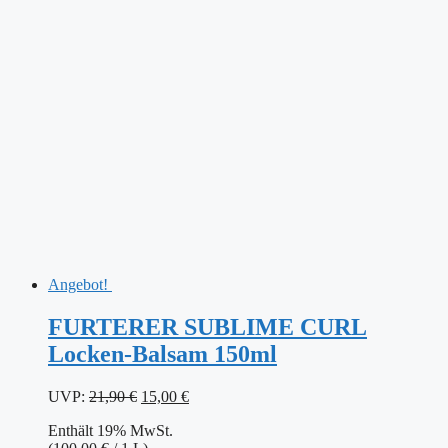
Angebot!
FURTERER SUBLIME CURL
Locken-Balsam 150ml
Ursprünglicher
Aktueller
UVP:
21,90
€
15,00
€
Preis
Preis
Enthält 19% MwSt.
war:
ist: