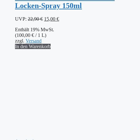
Locken-Spray 150ml
Ursprünglicher
Aktueller
UVP:
22,90
€
15,00
€
Preis
Preis
Enthält 19% MwSt.
war:
ist:
(
100,00
€
/ 1 L)
22,90 €
15,00 €.
zzgl.
Versand
In den Warenkorb