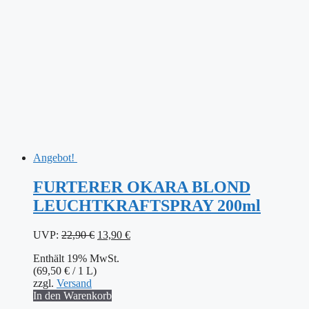
Angebot!
FURTERER OKARA BLOND
LEUCHTKRAFTSPRAY 200ml
Ursprünglicher
Aktueller
UVP:
22,90
€
13,90
€
Preis
Preis
Enthält 19% MwSt.
war:
ist:
(
69,50
€
/ 1 L)
22,90 €
13,90 €.
zzgl.
Versand
In den Warenkorb