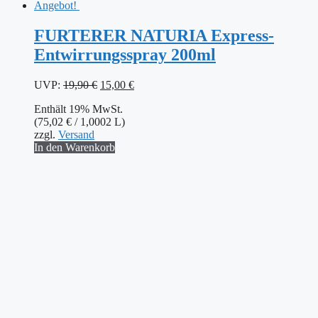
Angebot!
FURTERER NATURIA Express-
Entwirrungsspray 200ml
Ursprünglicher
Aktueller
UVP:
19,90
€
15,00
€
Preis
Preis
Enthält 19% MwSt.
war:
ist:
(
75,02
€
/ 1,0002 L)
19,90 €
15,00 €.
zzgl.
Versand
In den Warenkorb