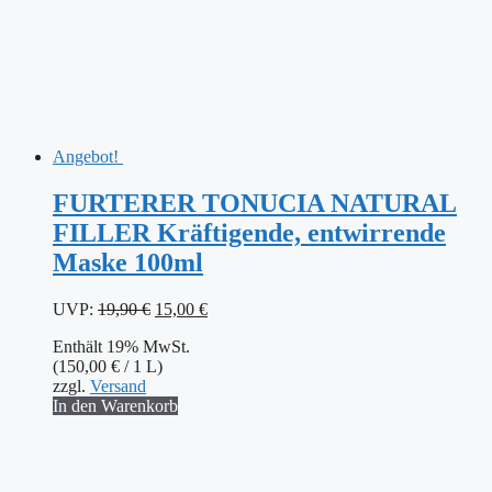
Angebot!
FURTERER TONUCIA NATURAL
FILLER Kräftigende, entwirrende
Maske 100ml
Ursprünglicher
Aktueller
UVP:
19,90
€
15,00
€
Preis
Preis
Enthält 19% MwSt.
war:
ist:
(
150,00
€
/ 1 L)
19,90 €
15,00 €.
zzgl.
Versand
In den Warenkorb