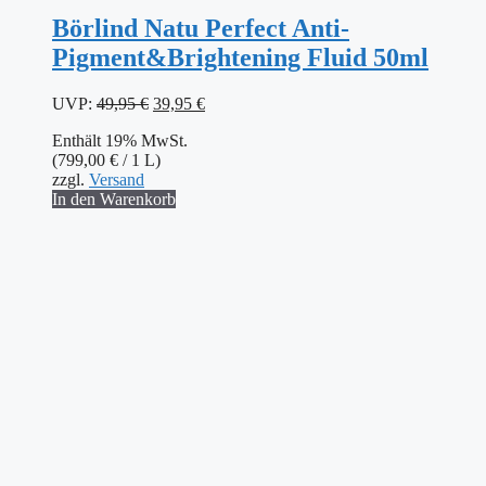
Börlind Natu Perfect Anti-
Pigment&Brightening Fluid 50ml
Ursprünglicher
Aktueller
UVP:
49,95
€
39,95
€
Preis
Preis
Enthält 19% MwSt.
war:
ist:
(
799,00
€
/ 1 L)
49,95 €
39,95 €.
zzgl.
Versand
In den Warenkorb