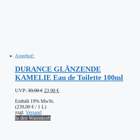
Angebot!
DURANCE GLÄNZENDE
KAMELIE Eau de Toilette 100ml
Ursprünglicher
Aktueller
UVP:
39,90
€
23,90
€
Preis
Preis
Enthält 19% MwSt.
war:
ist:
(
239,00
€
/ 1 L)
39,90 €
23,90 €.
zzgl.
Versand
In den Warenkorb