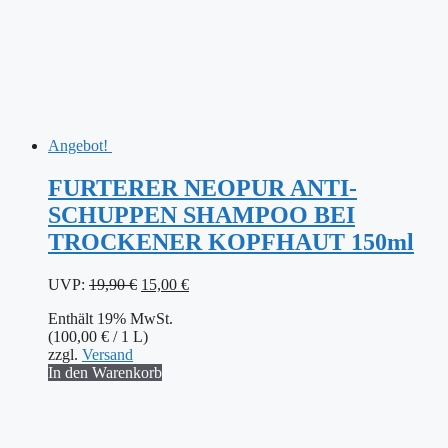
Angebot!
FURTERER NEOPUR ANTI-
SCHUPPEN SHAMPOO BEI
TROCKENER KOPFHAUT 150ml
Ursprünglicher
Aktueller
UVP:
19,90
€
15,00
€
Preis
Preis
Enthält 19% MwSt.
war:
ist:
(
100,00
€
/ 1 L)
19,90 €
15,00 €.
zzgl.
Versand
In den Warenkorb