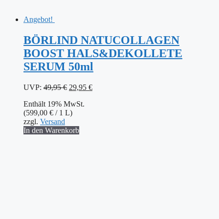
Angebot!
BÖRLIND NATUCOLLAGEN
BOOST HALS&DEKOLLETE
SERUM 50ml
Ursprünglicher
Aktueller
UVP:
49,95
€
29,95
€
Preis
Preis
Enthält 19% MwSt.
war:
ist:
(
599,00
€
/ 1 L)
49,95 €
29,95 €.
zzgl.
Versand
In den Warenkorb