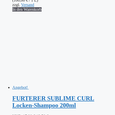
(
100,00
€
/ 1 L)
21,90 €
15,00 €.
zzgl.
Versand
In den Warenkorb
Angebot!
FURTERER SUBLIME CURL
Locken-Shampoo 200ml