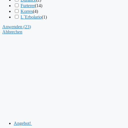
Furterer
(
14
)
Korres
(
4
)
L´Erbolario
(
1
)
Anwenden
(
23
)
Abbrechen
Angebot!