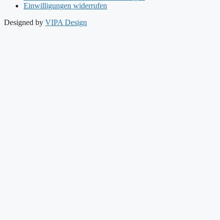
Einwilligungen widerrufen
Designed by
VIPA Design
Start
Philosophie
Dermotheke
Dermoinstitut
Produkte
Warum Naturkosmetik
So finden Sie uns
Start
Philosophie
Dermotheke
Dermoinstitut