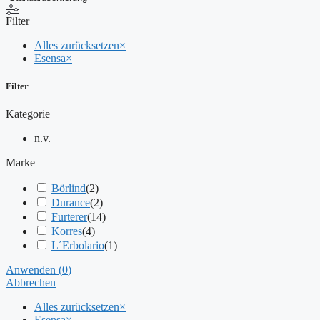
Filter
Alles zurücksetzen
×
Esensa
×
Filter
Kategorie
n.v.
Marke
Börlind
(
2
)
Durance
(
2
)
Furterer
(
14
)
Korres
(
4
)
L´Erbolario
(
1
)
Anwenden
(
0
)
Abbrechen
Alles zurücksetzen
×
Esensa
×