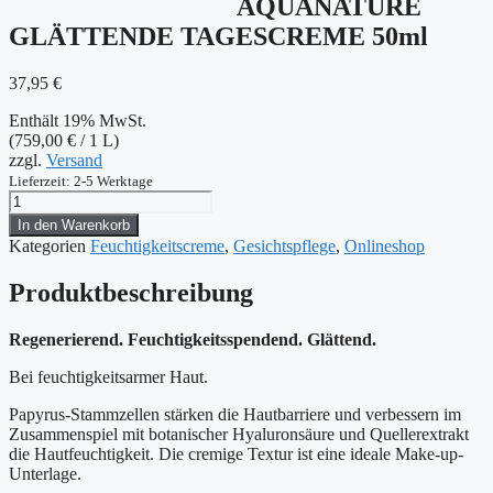
AQUANATURE
GLÄTTENDE TAGESCREME 50ml
37,95
€
Enthält 19% MwSt.
(
759,00
€
/ 1 L)
zzgl.
Versand
Lieferzeit: 2-5 Werktage
BÖRLIND
AQUANATURE
In den Warenkorb
GLÄTTENDE
Kategorien
Feuchtigkeitscreme
,
Gesichtspflege
,
Onlineshop
TAGESCREME
50ml
Produktbeschreibung
Menge
Regenerierend. Feuchtigkeitsspendend. Glättend.
Bei feuchtigkeitsarmer Haut.
Papyrus-Stammzellen stärken die Hautbarriere und verbessern im
Zusammenspiel mit botanischer Hyaluronsäure und Quellerextrakt
die Hautfeuchtigkeit. Die cremige Textur ist eine ideale Make-up-
Unterlage.