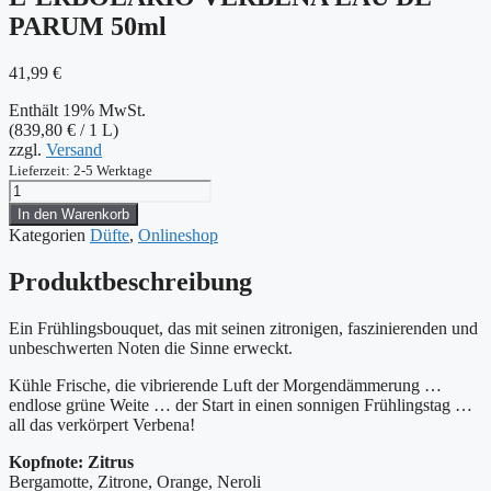
PARUM 50ml
41,99
€
Enthält 19% MwSt.
(
839,80
€
/ 1 L)
zzgl.
Versand
Lieferzeit: 2-5 Werktage
L
´ERBOLARIO
In den Warenkorb
VERBENA
Kategorien
Düfte
,
Onlineshop
EAU
DE
Produktbeschreibung
PARUM
50ml
Menge
Ein Frühlingsbouquet, das mit seinen zitronigen, faszinierenden und
unbeschwerten Noten die Sinne erweckt.
Kühle Frische, die vibrierende Luft der Morgendämmerung …
endlose grüne Weite … der Start in einen sonnigen Frühlingstag …
all das verkörpert Verbena!
Kopfnote:
Zitrus
Bergamotte, Zitrone, Orange, Neroli