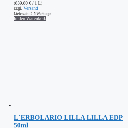
(
839,80
€
/ 1 L)
zzgl.
Versand
Lieferzeit: 2-5 Werktage
In den Warenkorb
L´ERBOLARIO LILLA LILLA EDP
50ml