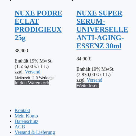
NUXE PODRE
NUXE SUPER
ÉCLAT
SERUM-
PRODIGIEUX
UNIVERSELLE
25g
ANTI-AGING-
ESSENZ 30ml
38,90
€
84,90
€
Enthält 19% MwSt.
(
1.556,00
€
/ 1 L)
Enthält 19% MwSt.
zzgl.
Versand
(
2.830,00
€
/ 1 L)
Lieferzeit: 2-5 Werktage
zzgl.
Versand
In den Warenkorb
Weiterlesen
Kontakt
Mein Konto
Datenschutz
AGB
Versand & Lieferung