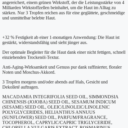
angereichert, einem grünen Wirkstoff, der die Leistungsstärke von 4
Milliarden Wirkstoffzellen beinhaltet, um die Haut im Alltag zu
stärken. Nur 3 Tropfen reichen aus für eine geglättete, geschmeidige
und unmittelbar belebte Haut.
+32 % Festigkeit ab einer 1-monatigen Anwendung: Die Haut ist
gestärkt, widerstandsfähig und sieht jünger aus.
Der optimale Begleiter für die Haut dank einer nicht fettigen, schnell
einziehenden Trockenöl-Textur.
Anti-Aging-Wirksamkeit und Genuss pur dank raffinierter, floraler
Noten und Moschus-Akkord.
3 Tropfen morgens und/oder abends auf Hals, Gesicht und
Dekolleté auftragen.
MACADAMIA INTEGRIFOLIA SEED OIL, SIMMONDSIA
CHINENSIS (JOJOBA) SEED OIL, SESAMUM INDICUM
(SESAME) SEED OIL, OLEIC/LINOLEIC/LINOLENIC
POLYGLYCERIDES, HELIANTHUS ANNUUS
(SUNFLOWER) SEED OIL, PARFUM/FRAGRANCE,
TOCOPHEROL, CAPRYLIC/CAPRIC TRIGLYCERIDE,
CHLORELLA VULGARIS EXTRACT, ROSMARINUS