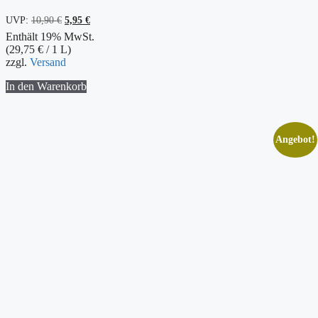
Ursprünglicher
Aktueller
UVP:
10,90
€
5,95
€
Preis
Preis
Enthält 19% MwSt.
war:
ist:
(
29,75
€
/ 1 L)
10,90 €
5,95 €.
zzgl.
Versand
In den Warenkorb
Angebot!