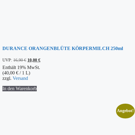
DURANCE ORANGENBLÜTE KÖRPERMILCH 250ml
Ursprünglicher
Aktueller
UVP:
16,90
€
10,00
€
Preis
Preis
Enthält 19% MwSt.
war:
ist:
(
40,00
€
/ 1 L)
16,90 €
10,00 €.
zzgl.
Versand
In den Warenkorb
Angebot!