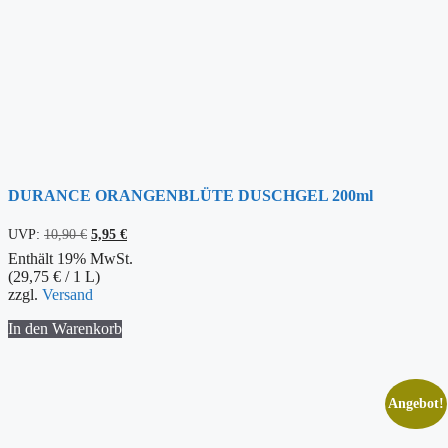
DURANCE ORANGENBLÜTE DUSCHGEL 200ml
Ursprünglicher
Aktueller
UVP:
10,90
€
5,95
€
Preis
Preis
Enthält 19% MwSt.
war:
ist:
(
29,75
€
/ 1 L)
10,90 €
5,95 €.
zzgl.
Versand
In den Warenkorb
Angebot!