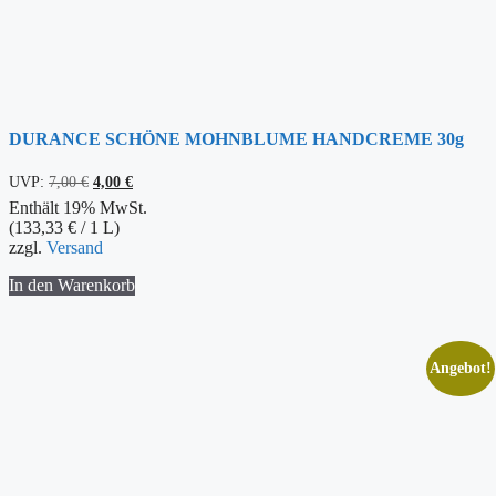
DURANCE SCHÖNE MOHNBLUME HANDCREME 30g
Ursprünglicher
Aktueller
UVP:
7,00
€
4,00
€
Preis
Preis
Enthält 19% MwSt.
war:
ist:
(
133,33
€
/ 1 L)
7,00 €
4,00 €.
zzgl.
Versand
In den Warenkorb
Angebot!