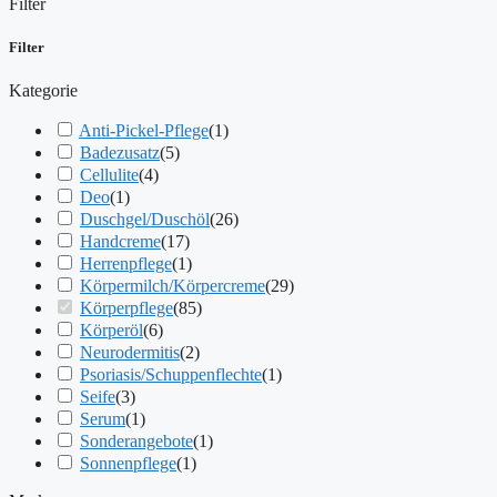
Filter
Filter
Kategorie
Anti-Pickel-Pflege
(
1
)
Badezusatz
(
5
)
Cellulite
(
4
)
Deo
(
1
)
Duschgel/Duschöl
(
26
)
Handcreme
(
17
)
Herrenpflege
(
1
)
Körpermilch/Körpercreme
(
29
)
Körperpflege
(
85
)
Körperöl
(
6
)
Neurodermitis
(
2
)
Psoriasis/Schuppenflechte
(
1
)
Seife
(
3
)
Serum
(
1
)
Sonderangebote
(
1
)
Sonnenpflege
(
1
)