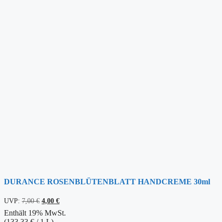
DURANCE ROSENBLÜTENBLATT HANDCREME 30ml
Ursprünglicher
Aktueller
UVP:
7,00
€
4,00
€
Preis
Preis
Enthält 19% MwSt.
war:
ist:
(
133,33
€
/ 1 L)