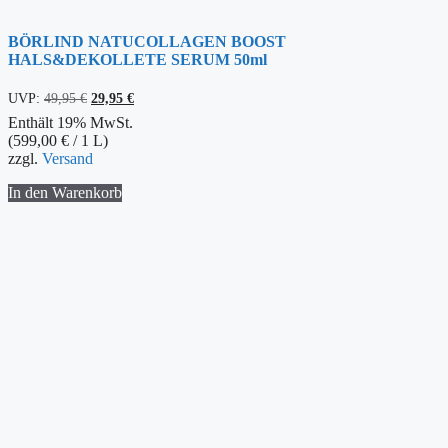
BÖRLIND NATUCOLLAGEN BOOST
HALS&DEKOLLETE SERUM 50ml
Ursprünglicher
Aktueller
UVP:
49,95
€
29,95
€
Preis
Preis
Enthält 19% MwSt.
war:
ist:
(
599,00
€
/ 1 L)
49,95 €
29,95 €.
zzgl.
Versand
In den Warenkorb