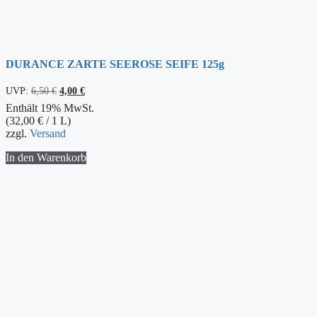
DURANCE ZARTE SEEROSE SEIFE 125g
Ursprünglicher
Aktueller
UVP:
6,50
€
4,00
€
Preis
Preis
Enthält 19% MwSt.
war:
ist:
(
32,00
€
/ 1 L)
6,50 €
4,00 €.
zzgl.
Versand
In den Warenkorb