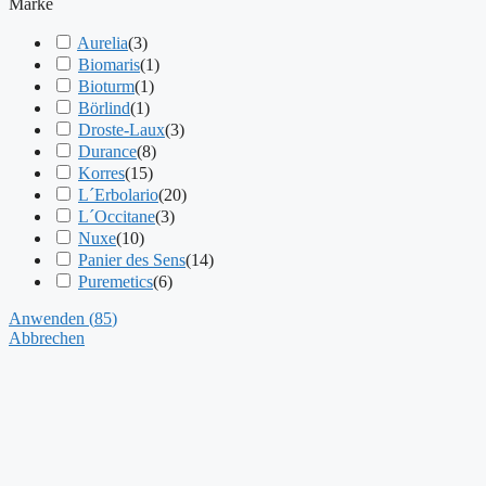
Marke
Aurelia
(
3
)
Biomaris
(
1
)
Bioturm
(
1
)
Börlind
(
1
)
Droste-Laux
(
3
)
Durance
(
8
)
Korres
(
15
)
L´Erbolario
(
20
)
L´Occitane
(
3
)
Nuxe
(
10
)
Panier des Sens
(
14
)
Puremetics
(
6
)
Anwenden
(
85
)
Abbrechen