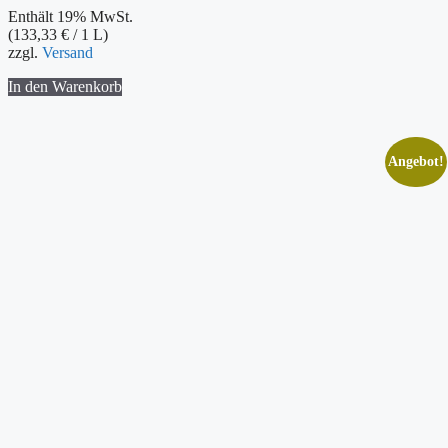
Preis
Preis
Enthält 19% MwSt.
war:
ist:
(
133,33
€
/ 1 L)
7,00 €
4,00 €.
zzgl.
Versand
In den Warenkorb
Angebot!