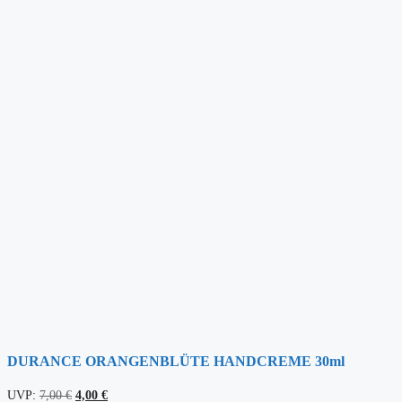
DURANCE ORANGENBLÜTE HANDCREME 30ml
Ursprünglicher
Aktueller
UVP:
7,00
€
4,00
€