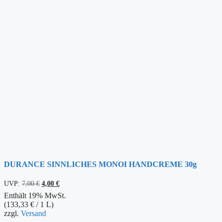
DURANCE SINNLICHES MONOI HANDCREME 30g
Ursprünglicher
Aktueller
UVP:
7,00
€
4,00
€
Preis
Preis
Enthält 19% MwSt.
war:
ist:
(
133,33
€
/ 1 L)
7,00 €
4,00 €.
zzgl.
Versand