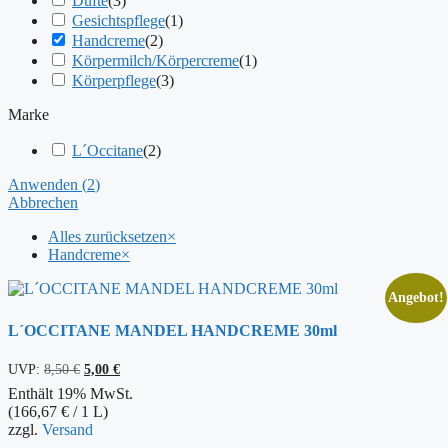
Düfte
(
3
)
Gesichtspflege
(
1
)
Handcreme
(
2
)
Körpermilch/Körpercreme
(
1
)
Körperpflege
(
3
)
Marke
L´Occitane
(
2
)
Anwenden
(
2
)
Abbrechen
Alles zurücksetzen
×
Handcreme
×
Angebot!
L´OCCITANE MANDEL HANDCREME 30ml
Ursprünglicher
Aktueller
UVP:
8,50
€
5,00
€
Preis
Preis
Enthält 19% MwSt.
war:
ist:
(
166,67
€
/ 1 L)
8,50 €
5,00 €.
zzgl.
Versand