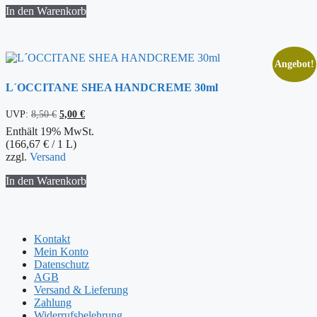
In den Warenkorb
Angebot!
L´OCCITANE SHEA HANDCREME 30ml
Ursprünglicher
Aktueller
UVP:
8,50
€
5,00
€
Preis
Preis
Enthält 19% MwSt.
war:
ist:
(
166,67
€
/ 1 L)
8,50 €
5,00 €.
zzgl.
Versand
In den Warenkorb
Kontakt
Mein Konto
Datenschutz
AGB
Versand & Lieferung
Zahlung
Widerrufsbelehrung