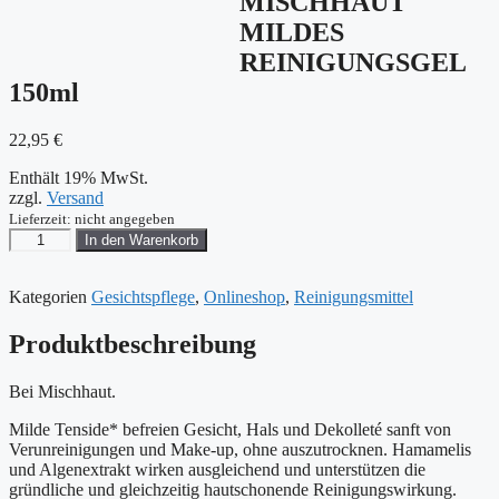
MISCHHAUT
MILDES
REINIGUNGSGEL
150ml
22,95
€
Enthält 19% MwSt.
zzgl.
Versand
Lieferzeit: nicht angegeben
BÖRLIND
In den Warenkorb
MISCHHAUT
MILDES
REINIGUNGSGEL
Kategorien
Gesichtspflege
,
Onlineshop
,
Reinigungsmittel
150ml
Menge
Produktbeschreibung
Bei Mischhaut.
Milde Tenside* befreien Gesicht, Hals und Dekolleté sanft von
Verunreinigungen und Make-up, ohne auszutrocknen. Hamamelis
und Algenextrakt wirken ausgleichend und unterstützen die
gründliche und gleichzeitig hautschonende Reinigungswirkung.