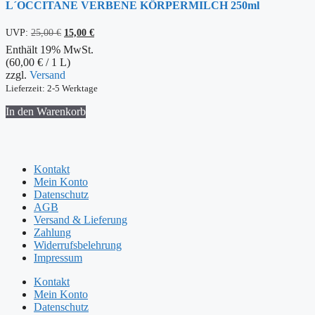
L´OCCITANE VERBENE KÖRPERMILCH 250ml
Ursprünglicher
Aktueller
UVP:
25,00
€
15,00
€
Preis
Preis
Enthält 19% MwSt.
war:
ist:
(
60,00
€
/ 1 L)
25,00 €
15,00 €.
zzgl.
Versand
Lieferzeit: 2-5 Werktage
In den Warenkorb
Kontakt
Mein Konto
Datenschutz
AGB
Versand & Lieferung
Zahlung
Widerrufsbelehrung
Impressum
Kontakt
Mein Konto
Datenschutz