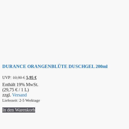
DURANCE ORANGENBLÜTE DUSCHGEL 200ml
Ursprünglicher
Aktueller
UVP:
10,90
€
5,95
€
Preis
Preis
Enthält 19% MwSt.
war:
ist:
(
29,75
€
/ 1 L)
10,90 €
5,95 €.
zzgl.
Versand
Lieferzeit: 2-5 Werktage
In den Warenkorb