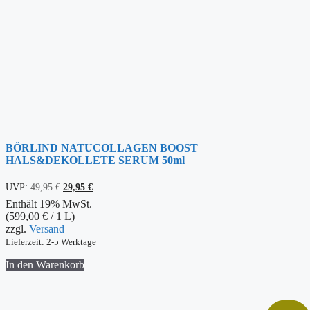
BÖRLIND NATUCOLLAGEN BOOST
HALS&DEKOLLETE SERUM 50ml
Ursprünglicher
Aktueller
UVP:
49,95
€
29,95
€
Preis
Preis
Enthält 19% MwSt.
war:
ist:
(
599,00
€
/ 1 L)
49,95 €
29,95 €.
zzgl.
Versand
Lieferzeit: 2-5 Werktage
In den Warenkorb