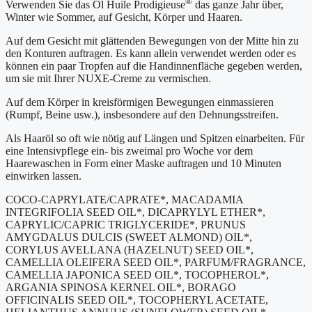
®
Verwenden Sie das Öl Huile Prodigieuse
das ganze Jahr über,
Winter wie Sommer, auf Gesicht, Körper und Haaren.
Auf dem Gesicht mit glättenden Bewegungen von der Mitte hin zu
den Konturen auftragen. Es kann allein verwendet werden oder es
können ein paar Tropfen auf die Handinnenfläche gegeben werden,
um sie mit Ihrer NUXE-Creme zu vermischen.
Auf dem Körper in kreisförmigen Bewegungen einmassieren
(Rumpf, Beine usw.), insbesondere auf den Dehnungsstreifen.
Als Haaröl so oft wie nötig auf Längen und Spitzen einarbeiten. Für
eine Intensivpflege ein- bis zweimal pro Woche vor dem
Haarewaschen in Form einer Maske auftragen und 10 Minuten
einwirken lassen.
COCO-CAPRYLATE/CAPRATE*, MACADAMIA
INTEGRIFOLIA SEED OIL*, DICAPRYLYL ETHER*,
CAPRYLIC/CAPRIC TRIGLYCERIDE*, PRUNUS
AMYGDALUS DULCIS (SWEET ALMOND) OIL*,
CORYLUS AVELLANA (HAZELNUT) SEED OIL*,
CAMELLIA OLEIFERA SEED OIL*, PARFUM/FRAGRANCE,
CAMELLIA JAPONICA SEED OIL*, TOCOPHEROL*,
ARGANIA SPINOSA KERNEL OIL*, BORAGO
OFFICINALIS SEED OIL*, TOCOPHERYL ACETATE,