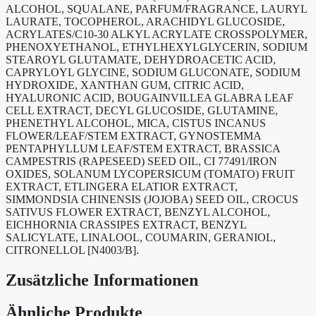
ALCOHOL, SQUALANE, PARFUM/FRAGRANCE, LAURYL
LAURATE, TOCOPHEROL, ARACHIDYL GLUCOSIDE,
ACRYLATES/C10-30 ALKYL ACRYLATE CROSSPOLYMER,
PHENOXYETHANOL, ETHYLHEXYLGLYCERIN, SODIUM
STEAROYL GLUTAMATE, DEHYDROACETIC ACID,
CAPRYLOYL GLYCINE, SODIUM GLUCONATE, SODIUM
HYDROXIDE, XANTHAN GUM, CITRIC ACID,
HYALURONIC ACID, BOUGAINVILLEA GLABRA LEAF
CELL EXTRACT, DECYL GLUCOSIDE, GLUTAMINE,
PHENETHYL ALCOHOL, MICA, CISTUS INCANUS
FLOWER/LEAF/STEM EXTRACT, GYNOSTEMMA
PENTAPHYLLUM LEAF/STEM EXTRACT, BRASSICA
CAMPESTRIS (RAPESEED) SEED OIL, CI 77491/IRON
OXIDES, SOLANUM LYCOPERSICUM (TOMATO) FRUIT
EXTRACT, ETLINGERA ELATIOR EXTRACT,
SIMMONDSIA CHINENSIS (JOJOBA) SEED OIL, CROCUS
SATIVUS FLOWER EXTRACT, BENZYL ALCOHOL,
EICHHORNIA CRASSIPES EXTRACT, BENZYL
SALICYLATE, LINALOOL, COUMARIN, GERANIOL,
CITRONELLOL [N4003/B].
Zusätzliche Informationen
Ähnliche Produkte