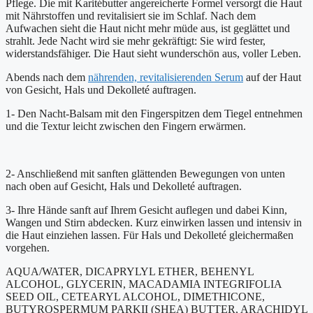
Pflege. Die mit Karitébutter angereicherte Formel versorgt die Haut
mit Nährstoffen und revitalisiert sie im Schlaf. Nach dem
Aufwachen sieht die Haut nicht mehr müde aus, ist geglättet und
strahlt. Jede Nacht wird sie mehr gekräftigt: Sie wird fester,
widerstandsfähiger. Die Haut sieht wunderschön aus, voller Leben.
Abends nach dem
nährenden, revitalisierenden Serum
auf der Haut
von Gesicht, Hals und Dekolleté auftragen.
1- Den Nacht-Balsam mit den Fingerspitzen dem Tiegel entnehmen
und die Textur leicht zwischen den Fingern erwärmen.
2- Anschließend mit sanften glättenden Bewegungen von unten
nach oben auf Gesicht, Hals und Dekolleté auftragen.
3- Ihre Hände sanft auf Ihrem Gesicht auflegen und dabei Kinn,
Wangen und Stirn abdecken. Kurz einwirken lassen und intensiv in
die Haut einziehen lassen. Für Hals und Dekolleté gleichermaßen
vorgehen.
AQUA/WATER, DICAPRYLYL ETHER, BEHENYL
ALCOHOL, GLYCERIN, MACADAMIA INTEGRIFOLIA
SEED OIL, CETEARYL ALCOHOL, DIMETHICONE,
BUTYROSPERMUM PARKII (SHEA) BUTTER, ARACHIDYL