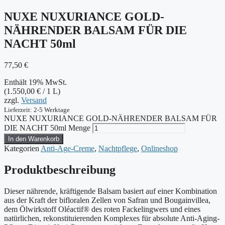
NUXE NUXURIANCE GOLD-
NÄHRENDER BALSAM FÜR DIE
NACHT 50ml
77,50
€
Enthält 19% MwSt.
(
1.550,00
€
/ 1 L)
zzgl.
Versand
Lieferzeit: 2-5 Werktage
NUXE NUXURIANCE GOLD-NÄHRENDER BALSAM FÜR
DIE NACHT 50ml Menge
In den Warenkorb
Kategorien
Anti-Age-Creme
,
Nachtpflege
,
Onlineshop
Produktbeschreibung
Dieser nährende, kräftigende Balsam basiert auf einer Kombination
aus der Kraft der bifloralen Zellen von Safran und Bougainvillea,
dem Ölwirkstoff Oléactif® des roten Fackelingwers und eines
natürlichen, rekonstituierenden Komplexes für absolute Anti-Aging-