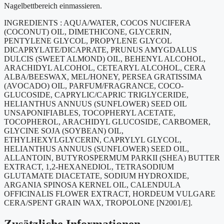
Nagelbettbereich einmassieren.
INGREDIENTS : AQUA/WATER, COCOS NUCIFERA
(COCONUT) OIL, DIMETHICONE, GLYCERIN,
PENTYLENE GLYCOL, PROPYLENE GLYCOL
DICAPRYLATE/DICAPRATE, PRUNUS AMYGDALUS
DULCIS (SWEET ALMOND) OIL, BEHENYL ALCOHOL,
ARACHIDYL ALCOHOL, CETEARYL ALCOHOL, CERA
ALBA/BEESWAX, MEL/HONEY, PERSEA GRATISSIMA
(AVOCADO) OIL, PARFUM/FRAGRANCE, COCO-
GLUCOSIDE, CAPRYLIC/CAPRIC TRIGLYCERIDE,
HELIANTHUS ANNUUS (SUNFLOWER) SEED OIL
UNSAPONIFIABLES, TOCOPHERYL ACETATE,
TOCOPHEROL, ARACHIDYL GLUCOSIDE, CARBOMER,
GLYCINE SOJA (SOYBEAN) OIL,
ETHYLHEXYLGLYCERIN, CAPRYLYL GLYCOL,
HELIANTHUS ANNUUS (SUNFLOWER) SEED OIL,
ALLANTOIN, BUTYROSPERMUM PARKII (SHEA) BUTTER
EXTRACT, 1,2-HEXANEDIOL, TETRASODIUM
GLUTAMATE DIACETATE, SODIUM HYDROXIDE,
ARGANIA SPINOSA KERNEL OIL, CALENDULA
OFFICINALIS FLOWER EXTRACT, HORDEUM VULGARE
CERA/SPENT GRAIN WAX, TROPOLONE [N2001/E].
Zusätzliche Informationen