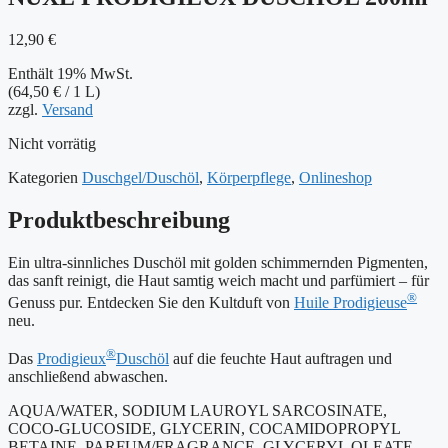
12,90
€
Enthält 19% MwSt.
(
64,50
€
/ 1 L)
zzgl.
Versand
Nicht vorrätig
Kategorien
Duschgel/Duschöl
,
Körperpflege
,
Onlineshop
Produktbeschreibung
Ein ultra-sinnliches Duschöl mit golden schimmernden Pigmenten,
das sanft reinigt, die Haut samtig weich macht und parfümiert – für
®
Genuss pur. Entdecken Sie den Kultduft von
Huile Prodigieuse
neu.
®
Das
Prodigieux
Duschöl
auf die feuchte Haut auftragen und
anschließend abwaschen.
AQUA/WATER, SODIUM LAUROYL SARCOSINATE,
COCO-GLUCOSIDE, GLYCERIN, COCAMIDOPROPYL
BETAINE, PARFUM/FRAGRANCE, GLYCERYL OLEATE,