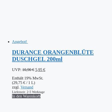
Angebot!
DURANCE ORANGENBLÜTE
DUSCHGEL 200ml
Ursprünglicher
Aktueller
UVP:
10,90
€
5,95
€
Preis
Preis
Enthält 19% MwSt.
war:
ist:
(
29,75
€
/ 1 L)
10,90 €
5,95 €.
zzgl.
Versand
Lieferzeit: 2-5 Werktage
In den Warenkorb