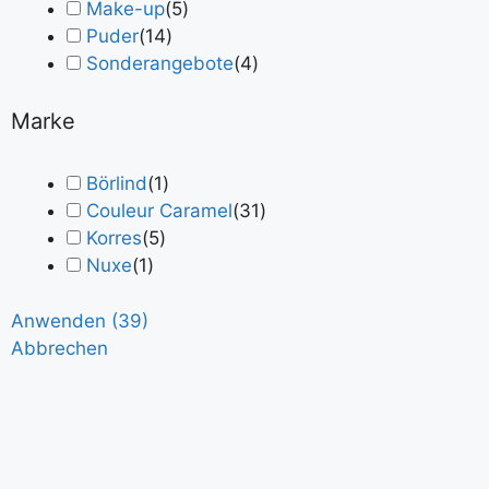
Make-up
(
5
)
Puder
(
14
)
Sonderangebote
(
4
)
Marke
Börlind
(
1
)
Couleur Caramel
(
31
)
Korres
(
5
)
Nuxe
(
1
)
Anwenden
(
39
)
Abbrechen