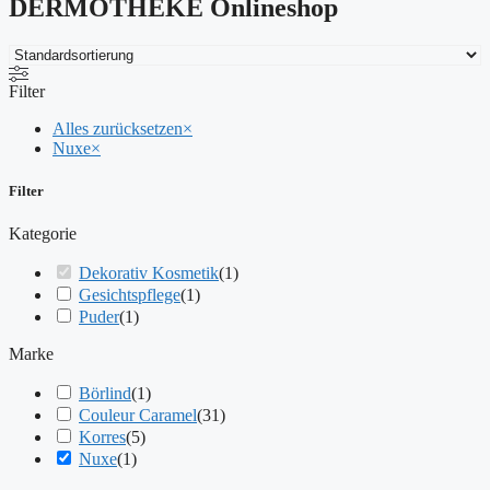
DERMOTHEKE Onlineshop
Filter
Alles zurücksetzen
×
Nuxe
×
Filter
Kategorie
Dekorativ Kosmetik
(
1
)
Gesichtspflege
(
1
)
Puder
(
1
)
Marke
Börlind
(
1
)
Couleur Caramel
(
31
)
Korres
(
5
)
Nuxe
(
1
)